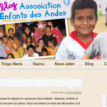
Enfants des Andes – Le blog
Tingo Maria
Nazca
Nous aider
Blog
C
Posté dans
A Tingo María
a avant le départ en vacances des enfants. Valérian, Amélie et
çais encore sur place, nous racontent ce mois de décembre à la