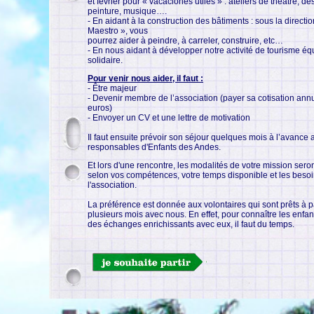
et février pour « vacaciones utiles » : ateliers de théâtre, de
peinture, musique….
- En aidant à la construction des bâtiments : sous la directi
Maestro », vous
pourrez aider à peindre, à carreler, construire, etc…
- En nous aidant à développer notre activité de tourisme équ
solidaire.
Pour venir nous aider, il faut :
- Être majeur
- Devenir membre de l’association (payer sa cotisation ann
euros)
- Envoyer un CV et une lettre de motivation
Il faut ensuite prévoir son séjour quelques mois à l’avance 
responsables d'Enfants des Andes.
Et lors d'une rencontre, les modalités de votre mission seron
selon vos compétences, votre temps disponible et les beso
l'association.
La préférence est donnée aux volontaires qui sont prêts à 
plusieurs mois avec nous. En effet, pour connaître les enfant
des échanges enrichissants avec eux, il faut du temps.